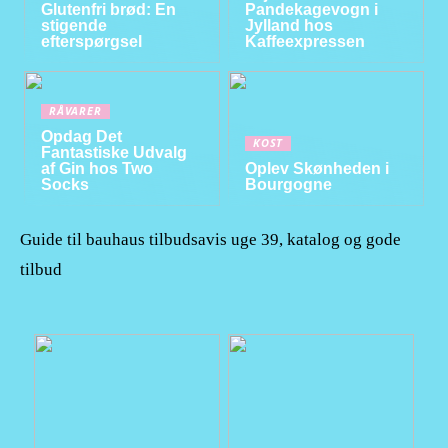
Glutenfri brød: En
Pandekagevogn i
stigende
Jylland hos
efterspørgsel
Kaffeexpressen
RÅVARER
Opdag Det
KOST
Fantastiske Udvalg
af Gin hos Two
Oplev Skønheden i
Socks
Bourgogne
Guide til bauhaus tilbudsavis uge 39, katalog og gode
tilbud