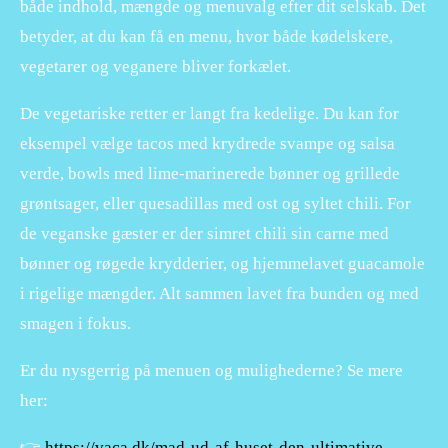
både indhold, mængde og menuvalg efter dit selskab. Det
betyder, at du kan få en menu, hvor både kødelskere,
vegetarer og veganere bliver forkælet.
De vegetariske retter er langt fra kedelige. Du kan for
eksempel vælge tacos med krydrede svampe og salsa
verde, bowls med lime-marinerede bønner og grillede
grøntsager, eller quesadillas med ost og syltet chili. For
de veganske gæster er der simret chili sin carne med
bønner og røgede krydderier, og hjemmelavet guacamole
i rigelige mængder. Alt sammen lavet fra bunden og med
smagen i fokus.
Er du nysgerrig på menuen og mulighederne? Se mere
her:
👉
https://vaca.dk/mad-ud-af-huset-den-ultimative-