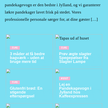
pandekagevogn er den bedste i Jylland, og vi garanterer
lækre pandekager lavet frisk på stedet. Vores
professionelle personale sørger for, at dine gæster […]
TIPS
TIPS
3 måder at få bedre
Prøv ægte slagter
bagværk – uden at
Spegepølser fra
bruge mere tid
Slagter Lampe
KOST
TIPS
Lej en
Glutenfri brød: En
Pandekagevogn i
stigende
Jylland hos
efterspørgsel
Kaffeexpressen